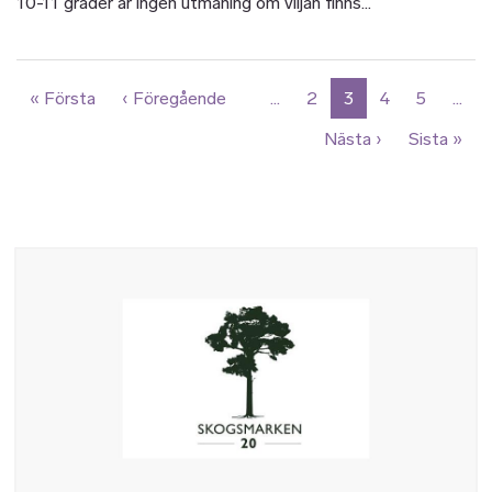
10-11 grader är ingen utmaning om viljan finns...
Paginering
Första sidan
Föregående sida
« Första
‹ Föregående
…
2
3
4
5
…
Nästa sida
Sist
Nästa ›
Sista »
Bild