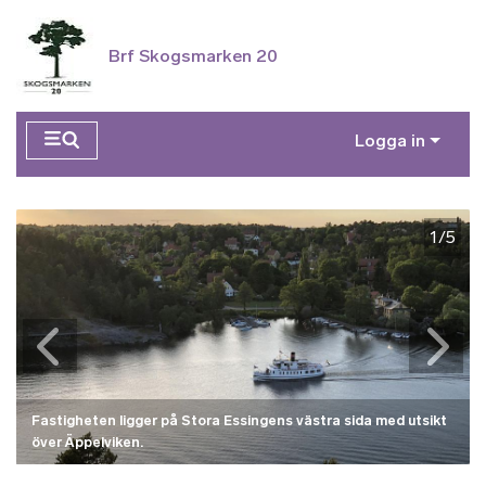
Hoppa till huvudinnehåll
Brf Skogsmarken 20
Logga in
2/5
1/5
Fastigheten ligger på Stora Essingens västra sida med utsikt
över Äppelviken.
Husets fina entré i originalskick från 40-talet