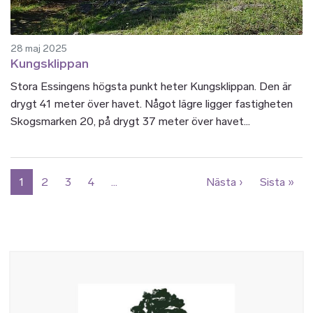
28 maj 2025
Kungsklippan
Stora Essingens högsta punkt heter Kungsklippan. Den är
drygt 41 meter över havet. Något lägre ligger fastigheten
Skogsmarken 20, på drygt 37 meter över havet...
Paginering
Nästa sida
Sist
1
2
3
4
…
Nästa ›
Sista »
Bild