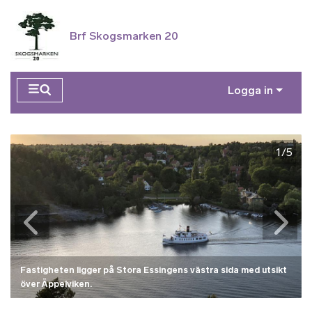
Hoppa till huvudinnehåll
Brf Skogsmarken 20
Logga in
2/5
1/5
Fastigheten ligger på Stora Essingens västra sida med utsikt
över Äppelviken.
Husets fina entré i originalskick från 40-talet