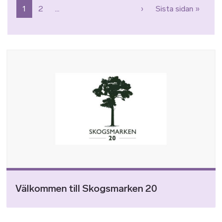
Paginering
Nästa sida
Sista 
1
2
…
›
Sista sidan »
Bild
Välkommen till Skogsmarken 20