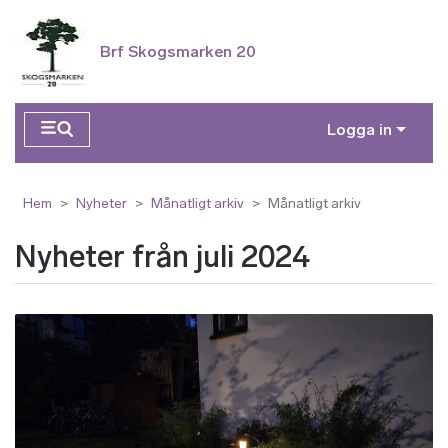
Hoppa till huvudinnehåll
Brf Skogsmarken 20
Logga in
Hem
Nyheter
Månatligt arkiv
Månatligt arkiv
Nyheter från juli 2024